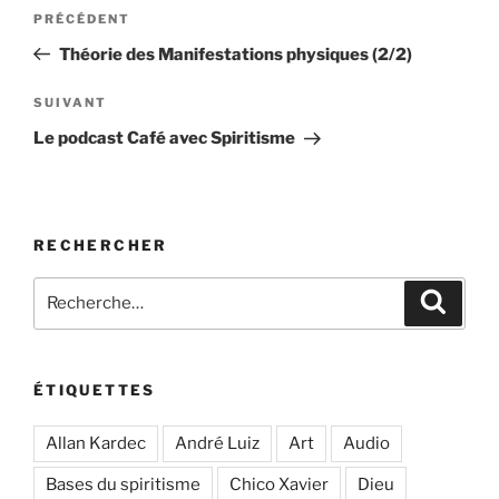
Navigation
Article
PRÉCÉDENT
de
précédent
Théorie des Manifestations physiques (2/2)
l’article
Article
SUIVANT
suivant
Le podcast Café avec Spiritisme
RECHERCHER
Recherche
Recher
pour
:
ÉTIQUETTES
Allan Kardec
André Luiz
Art
Audio
Bases du spiritisme
Chico Xavier
Dieu