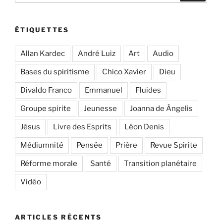
:
ÉTIQUETTES
Allan Kardec
André Luiz
Art
Audio
Bases du spiritisme
Chico Xavier
Dieu
Divaldo Franco
Emmanuel
Fluides
Groupe spirite
Jeunesse
Joanna de Ângelis
Jésus
Livre des Esprits
Léon Denis
Médiumnité
Pensée
Prière
Revue Spirite
Réforme morale
Santé
Transition planétaire
Vidéo
ARTICLES RÉCENTS