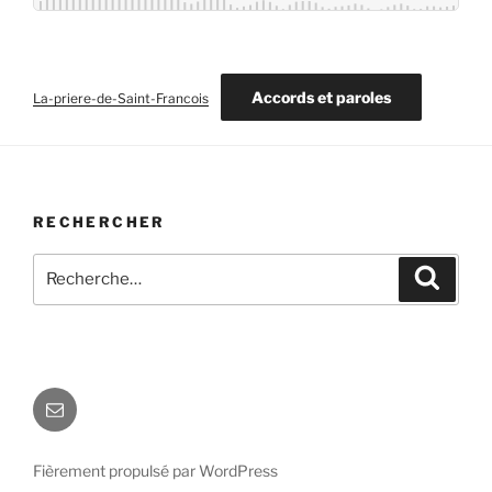
Accords et paroles
La-priere-de-Saint-Francois
RECHERCHER
Recherche
Recher
pour
:
E-
mail
Fièrement propulsé par WordPress