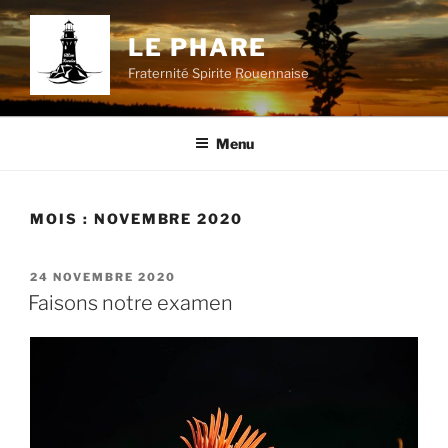
Aller
au
LE PHARE
contenu
Fraternité Spirite Rouennaise
principal
Menu
MOIS :
NOVEMBRE 2020
PUBLIÉ
24 NOVEMBRE 2020
LE
Faisons notre examen