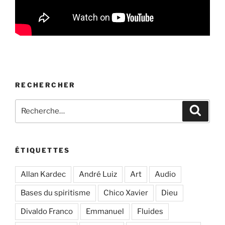
RECHERCHER
Recherche
Recher
pour
:
ÉTIQUETTES
Allan Kardec
André Luiz
Art
Audio
Bases du spiritisme
Chico Xavier
Dieu
Divaldo Franco
Emmanuel
Fluides