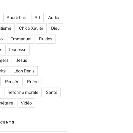
André Luiz
Art
Audio
itisme
Chico Xavier
Dieu
co
Emmanuel
Fluides
e
Jeunesse
gelis
Jésus
rits
Léon Denis
Pensée
Prière
Réforme morale
Santé
anétaire
Vidéo
ÉCENTS