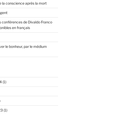
e la conscience après la mort
rgent
 conférences de Divaldo Franco
onibles en français
r le bonheur, par le médium
4
(1)
)
23
(1)