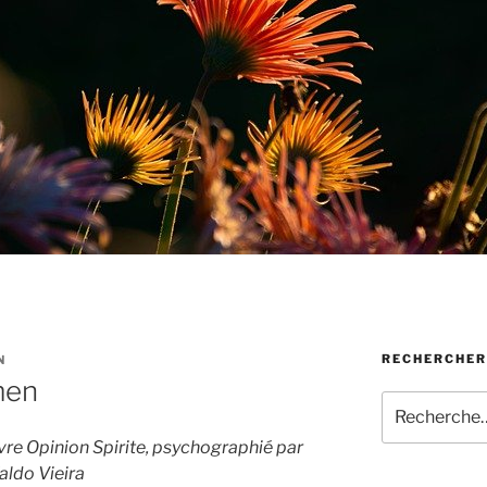
RECHERCHER
N
men
Recherche
pour
livre Opinion Spirite, psychographié par
:
aldo Vieira