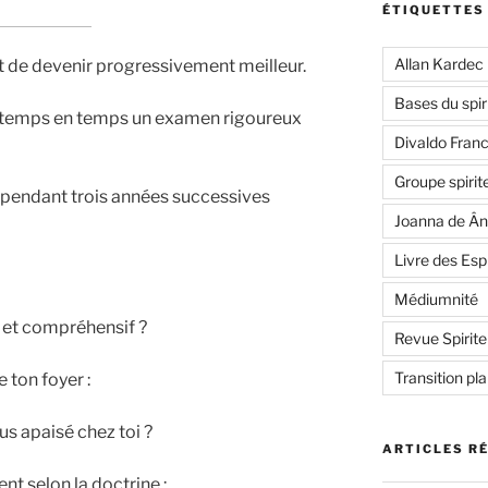
ÉTIQUETTES
Allan Kardec
st de devenir progressivement meilleur.
Bases du spir
 de temps en temps un examen rigoureux
Divaldo Fran
Groupe spirit
s pendant trois années successives
Joanna de Ân
Livre des Esp
Médiumnité
e et compréhensif ?
Revue Spirite
Transition pl
 ton foyer :
us apaisé chez toi ?
ARTICLES R
ent selon la doctrine :