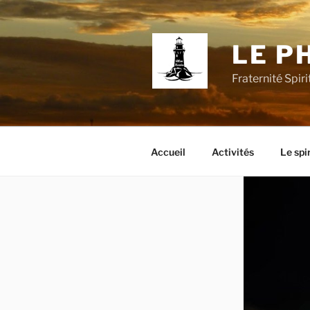
Aller
au
contenu
LE P
principal
Fraternité Spir
Accueil
Activités
Le spi