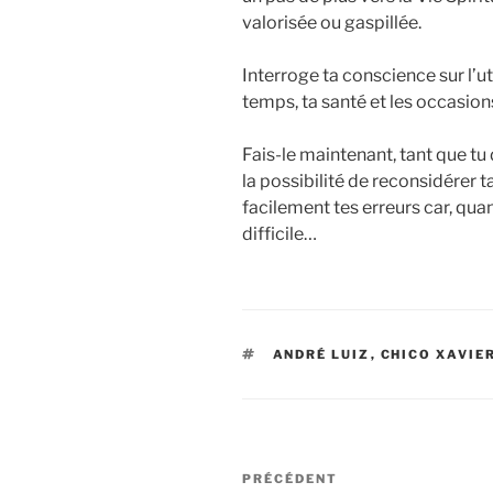
valorisée ou gaspillée.
Interroge ta conscience sur l’ut
temps, ta santé et les occasions
Fais-le maintenant, tant que tu
la possibilité de reconsidérer t
facilement tes erreurs car, qua
difficile…
ÉTIQUETTES
ANDRÉ LUIZ
,
CHICO XAVIE
Navigation
Article
PRÉCÉDENT