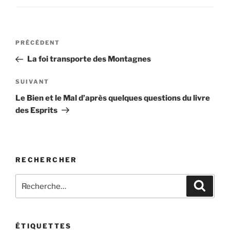
Navigation
Article
PRÉCÉDENT
de
précédent
La foi transporte des Montagnes
l’article
Article
SUIVANT
suivant
Le Bien et le Mal d’après quelques questions du livre
des Esprits
RECHERCHER
Recherche
Recher
pour
:
ÉTIQUETTES