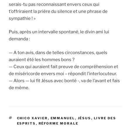
serais-tu pas reconnaissant envers ceux qui
t’offriraient la prière du silence et une phrase de
sympathie ! »
Puis, après un intervalle spontané, le divin ami lui
demanda :
— A ton avis, dans de telles circonstances, quels
auraient été les hommes bons ?
— Ceux qui auraient fait preuve de compréhension et
de miséricorde envers moi – répondit l’interlocuteur.
— Alors — lui fit Jésus avec bonté -, va de l’avant et fais
de même.
ÉTIQUETTES
CHICO XAVIER
,
EMMANUEL
,
JÉSUS
,
LIVRE DES
ESPRITS
,
RÉFORME MORALE