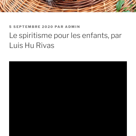
PUBLIÉ
5 SEPTEMBRE 2020
PAR
ADMIN
LE
Le spiritisme pour les enfants, par
Luis Hu Rivas