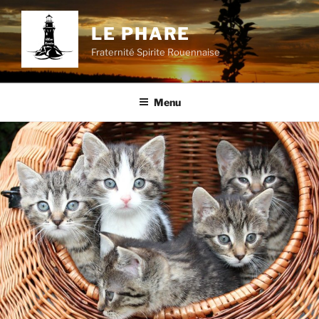
Aller
au
LE PHARE
contenu
Fraternité Spirite Rouennaise
principal
Menu