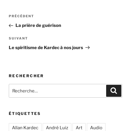
Navigation
Article
PRÉCÉDENT
de
précédent
La prière de guérison
l’article
Article
SUIVANT
suivant
Le spiritisme de Kardec à nos jours
RECHERCHER
Recherche
Recher
pour
:
ÉTIQUETTES
Allan Kardec
André Luiz
Art
Audio