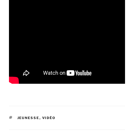
ÉTIQUETTES
JEUNESSE
,
VIDÉO