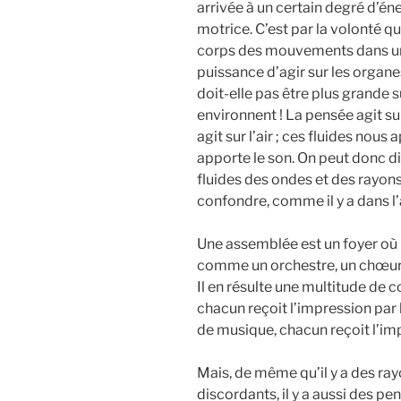
arrivée à un certain degré d’én
motrice. C’est par la volonté q
corps des mouvements dans un s
puissance d’agir sur les organ
doit-elle pas être plus grande 
environnent ! La pensée agit s
agit sur l’air ; ces fluides nou
apporte le son. On peut donc dir
fluides des ondes et des rayons
confondre, comme il y a dans l’
Une assemblée est un foyer où 
comme un orchestre, un chœur 
Il en résulte une multitude de c
chacun reçoit l’impression par
de musique, chacun reçoit l’imp
Mais, de même qu’il y a des r
discordants, il y a aussi des p