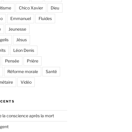
itisme
Chico Xavier
Dieu
co
Emmanuel
Fluides
e
Jeunesse
gelis
Jésus
rits
Léon Denis
Pensée
Prière
Réforme morale
Santé
anétaire
Vidéo
ÉCENTS
e la conscience après la mort
rgent