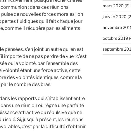
stinctivement, puisqu’il recherche les
mars 2020
(6)
te communion ; dans ces réunions
puise de nouvelles forces morales ; on
janvier 2020
(2
s pertes fluidiques qu’il fait chaque jour
novembre 201
e, comme il récupère par les aliments
octobre 2019
(
 pensées, s’en joint un autre qui en est
septembre 20
il importe de ne pas perdre de vue : c’est
sée ou la volonté, par l’ensemble des
 volonté étant une force active, cette
mbre des volontés identiques, comme la
 par le nombre des bras.
dans les rapports qui s’établissent entre
a, dans une réunion où règne une parfaite
ssance attractive ou répulsive que ne
 isolé. Si, jusqu’à présent, les réunions
rables, c’est par la difficulté d’obtenir