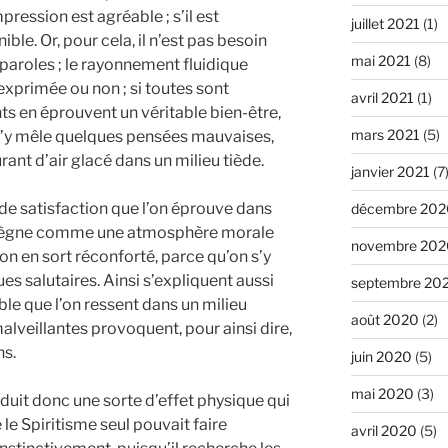
ression est agréable ; s’il est
juillet 2021
(1)
ble. Or, pour cela, il n’est pas besoin
mai 2021
(8)
paroles ; le rayonnement fluidique
 exprimée ou non ; si toutes sont
avril 2021
(1)
nts en éprouvent un véritable bien-être,
mars 2021
(5)
’il s’y mêle quelques pensées mauvaises,
urant d’air glacé dans un milieu tiède.
janvier 2021
(7
 de satisfaction que l’on éprouve dans
décembre 202
y règne comme une atmosphère morale
novembre 202
 ; on en sort réconforté, parce qu’on s’y
es salutaires. Ainsi s’expliquent aussi
septembre 20
able que l’on ressent dans un milieu
août 2020
(2)
lveillantes provoquent, pour ainsi dire,
ns.
juin 2020
(5)
mai 2020
(3)
it donc une sorte d’effet physique qui
e le Spiritisme seul pouvait faire
avril 2020
(5)