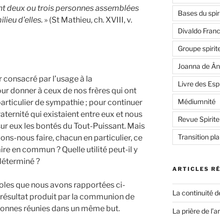
ent deux ou trois personnes assemblées
Bases du spir
lieu d’elles.
» (St Mathieu, ch. XVIII, v.
Divaldo Fran
Groupe spirit
Joanna de Ân
 consacré par l’usage à la
Livre des Esp
 donner à ceux de nos frères qui ont
Médiumnité
particulier de sympathie ; pour continuer
raternité qui existaient entre eux et nous
Revue Spirite
 sur eux les bontés du Tout-Puissant. Mais
Transition pl
ns-nous faire, chacun en particulier, ce
re en commun ? Quelle utilité peut-il y
 déterminé ?
ARTICLES R
roles que nous avons rapportées ci-
La continuité d
le résultat produit par la communion de
rsonnes réunies dans un même but.
La prière de l’a