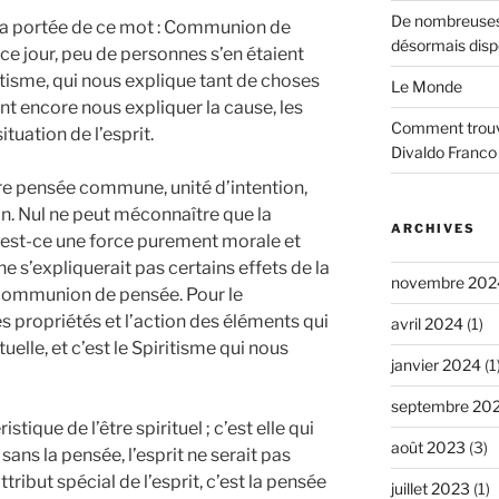
De nombreuses
la portée de ce mot : Communion de
désormais disp
ce jour, peu de personnes s’en étaient
itisme, qui nous explique tant de choses
Le Monde
ient encore nous expliquer la cause, les
Comment trouve
ituation de l’esprit.
Divaldo Franco
e pensée commune, unité d’intention,
ion. Nul ne peut méconnaître que la
ARCHIVES
s est-ce une force purement morale et
e s’expliquerait pas certains effets de la
novembre 202
 communion de pensée. Pour le
es propriétés et l’action des éléments qui
avril 2024
(1)
uelle, et c’est le Spiritisme qui nous
janvier 2024
(1
septembre 20
stique de l’être spirituel ; c’est elle qui
août 2023
(3)
 sans la pensée, l’esprit ne serait pas
ttribut spécial de l’esprit, c’est la pensée
juillet 2023
(1)