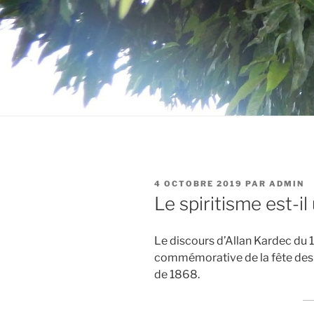
PUBLIÉ
4 OCTOBRE 2019
PAR
ADMIN
LE
Le spiritisme est-il
Le discours d’Allan Kardec du 
commémorative de la fête des m
de 1868.