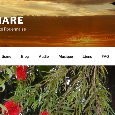
HARE
ite Rouennaise
ritisme
Blog
Audio
Musique
Liens
FAQ