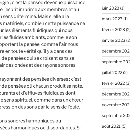
ergie ; c’est la pensée devenue puissance
juin 2023
(1)
ue l’esprit imprime aux membres et au
ens déterminé. Mais si elle a la
mars 2023
(1)
es matériels, combien cette puissance ne
février 2023
(2
sur les éléments fluidiques qui nous
ur les fluides ambiants, comme le son
janvier 2023
(2
s apportent la pensée, comme l’air nous
e en toute vérité qu’il y a dans ces
décembre 202
 de pensées qui se croisent sans se
septembre 20
air des ondes et des rayons sonores.
juillet 2022
(2)
rayonnent des pensées diverses ; c’est
février 2022
(3
de pensées où chacun produit sa note.
ourants et d’effluves fluidiques dont
décembre 202
 le sens spirituel, comme dans un chœur
novembre 202
ression des sons par le sens de l’ouïe.
septembre 20
ayons sonores harmoniques ou
août 2021
(5)
ensées harmoniques ou discordantes. Si