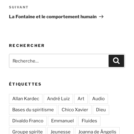
Article
SUIVANT
suivant
La Fontaine et le comportement humain
RECHERCHER
Recherche
Recher
pour
:
ÉTIQUETTES
Allan Kardec
André Luiz
Art
Audio
Bases du spiritisme
Chico Xavier
Dieu
Divaldo Franco
Emmanuel
Fluides
Groupe spirite
Jeunesse
Joanna de Ângelis