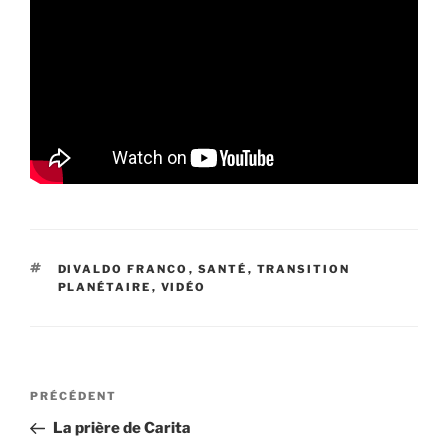
ÉTIQUETTES
DIVALDO FRANCO
,
SANTÉ
,
TRANSITION
PLANÉTAIRE
,
VIDÉO
Navigation
Article
PRÉCÉDENT
de
précédent
La prière de Carita
l’article