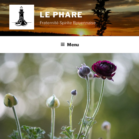
Aller
au
LE PHARE
contenu
Fraternité Spirite Rouennaise
principal
Menu