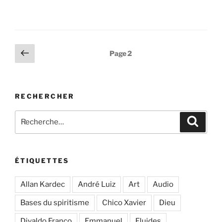
Pagination
Page
Page
2
précédente
des
publications
RECHERCHER
Recherche
Recher
pour
:
ÉTIQUETTES
Allan Kardec
André Luiz
Art
Audio
Bases du spiritisme
Chico Xavier
Dieu
Divaldo Franco
Emmanuel
Fluides