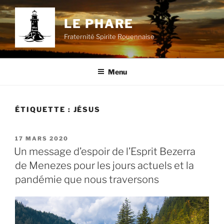
Aller
au
LE PHARE
contenu
Fraternité Spirite Rouennaise
principal
Menu
ÉTIQUETTE :
JÉSUS
PUBLIÉ
17 MARS 2020
LE
Un message d’espoir de l’Esprit Bezerra
de Menezes pour les jours actuels et la
pandémie que nous traversons