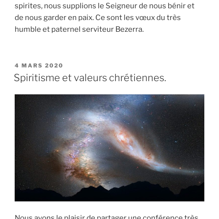
spirites, nous supplions le Seigneur de nous bénir et
de nous garder en paix. Ce sont les vœux du très
humble et paternel serviteur Bezerra.
PUBLIÉ
4 MARS 2020
LE
Spiritisme et valeurs chrétiennes.
Nous avons le plaisir de partager une conférence très